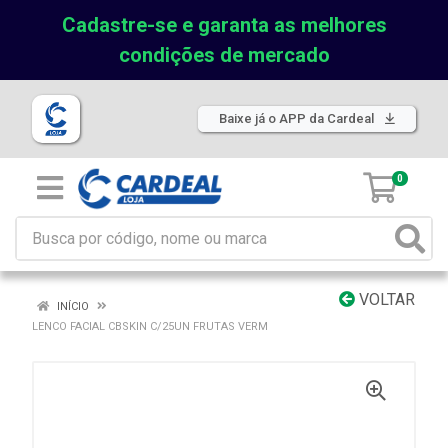
Cadastre-se e garanta as melhores
condições de mercado
Baixe já o APP da Cardeal
0
VOLTAR
INÍCIO
LENCO FACIAL CBSKIN C/25UN FRUTAS VERM