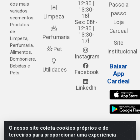
12:30 |
dos mais
Passo a
13:30-
variados
passo
18h
Limpeza
segmentos:
Sex: 08h-
Loja
Produtos
12:30 |
Cardeal
de
13:30-
Perfumaria
Limpeza,
17h
Site
Perfumaria,
Pet
Institucional
Alimentos,
Instagram
Bomboniere,
Baixar
Bebidas e
Utilidades
Facebook
Pets.
App
Cardeal
LinkedIn
O nosso site coleta cookies próprios e de
Cardeal Distribuidora - Estrada Alto do Moura, 582 - Alto
terceiros para proporcionar uma experiência
do Moura - Caruaru/PE - CEP 55.040-120 - CNPJ