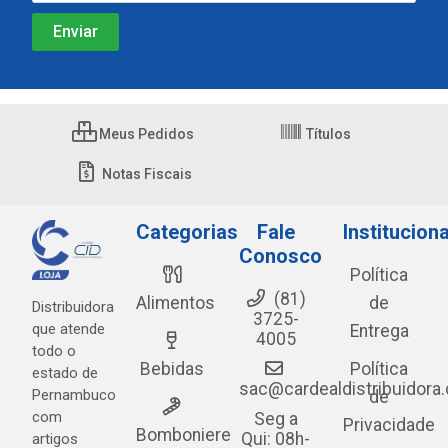
Meus Pedidos
Títulos
Notas Fiscais
Categorias
Fale
Instituciona
Conosco
Política
(81)
Alimentos
de
Distribuidora
3725-
que atende
Entrega
4005
todo o
Bebidas
Política
estado de
sac@cardealdistribuidora
Pernambuco
de
com
Seg a
Privacidade
Bomboniere
Qui: 08h-
artigos