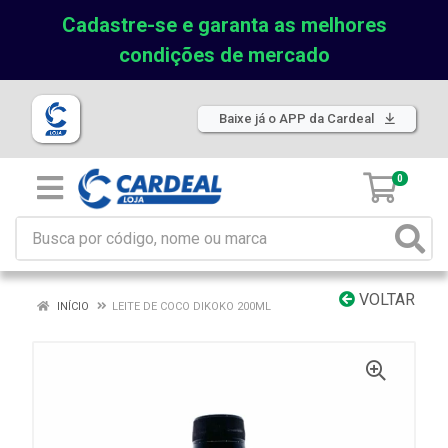
Cadastre-se e garanta as melhores
condições de mercado
Baixe já o APP da Cardeal
0
VOLTAR
INÍCIO
LEITE DE COCO DIKOKO 200ML