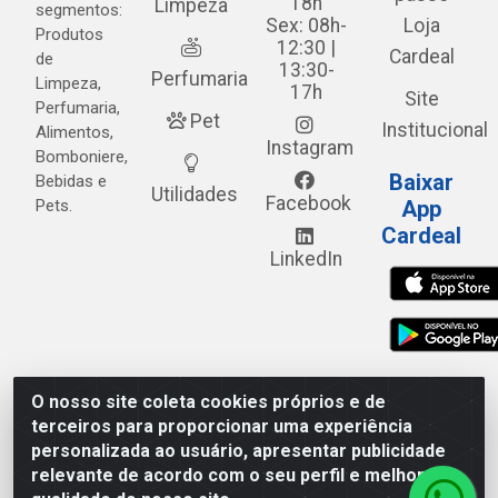
18h
Limpeza
segmentos:
Sex: 08h-
Loja
Produtos
12:30 |
Cardeal
de
13:30-
Perfumaria
Limpeza,
17h
Site
Perfumaria,
Pet
Institucional
Alimentos,
Instagram
Bomboniere,
Baixar
Bebidas e
Utilidades
Facebook
Pets.
App
Cardeal
LinkedIn
O nosso site coleta cookies próprios e de
Cardeal Distribuidora - Estrada Alto do Moura, 582 - Alto
terceiros para proporcionar uma experiência
do Moura - Caruaru/PE - CEP 55.040-120 - CNPJ
personalizada ao usuário, apresentar publicidade
05.253.499/0001-62
relevante de acordo com o seu perfil e melhorar a