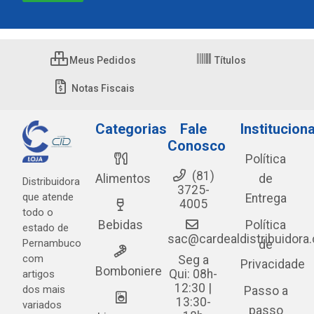
Meus Pedidos
Títulos
Notas Fiscais
Categorias
Fale
Instituciona
Conosco
Política
(81)
Alimentos
de
Distribuidora
3725-
que atende
Entrega
4005
todo o
Bebidas
Política
estado de
sac@cardealdistribuidora
Pernambuco
de
com
Seg a
Privacidade
Bomboniere
Qui: 08h-
artigos
12:30 |
dos mais
Passo a
13:30-
variados
passo