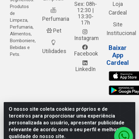
Sex: 08h-
Loja
Produtos
12:30 |
Cardeal
de
13:30-
Perfumaria
Limpeza,
17h
Site
Perfumaria,
Pet
Institucional
Alimentos,
Instagram
Bomboniere,
Baixar
Bebidas e
Utilidades
Facebook
Pets.
App
Cardeal
LinkedIn
O nosso site coleta cookies próprios e de
Cardeal Distribuidora - Estrada Alto do Moura, 582 - Alto
terceiros para proporcionar uma experiência
do Moura - Caruaru/PE - CEP 55.040-120 - CNPJ
personalizada ao usuário, apresentar publicidade
05.253.499/0001-62
relevante de acordo com o seu perfil e melhorar a
qualidade do nosso site.