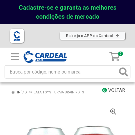
Cadastre-se e garanta as melhores
condições de mercado
Baixe já o APP da Cardeal
0
VOLTAR
INÍCIO
LATA TOYS TURMA BRAIN ROTS