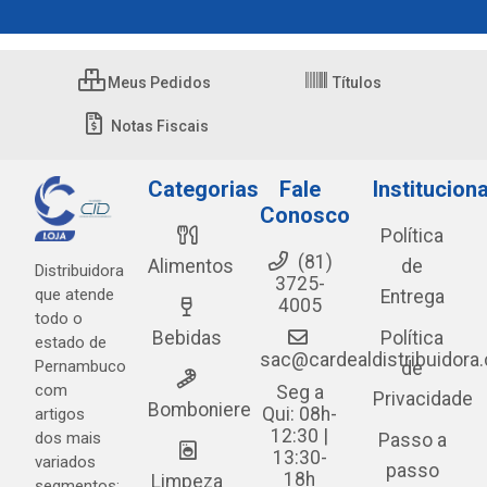
Meus Pedidos
Títulos
Notas Fiscais
Categorias
Fale
Instituciona
Conosco
Política
(81)
Alimentos
de
Distribuidora
3725-
que atende
Entrega
4005
todo o
Bebidas
Política
estado de
sac@cardealdistribuidora
Pernambuco
de
com
Seg a
Privacidade
Bomboniere
Qui: 08h-
artigos
12:30 |
dos mais
Passo a
13:30-
variados
passo
18h
Limpeza
segmentos: