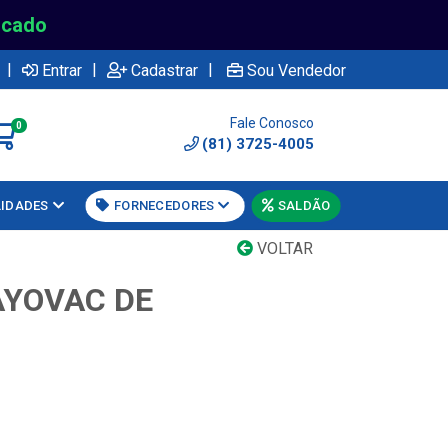
rcado
|
|
|
Entrar
Cadastrar
Sou Vendedor
Fale Conosco
0
(81) 3725-4005
LIDADES
FORNECEDORES
SALDÃO
VOLTAR
AYOVAC DE