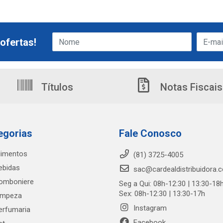
ofertas!
Títulos
Notas Fiscais
egorias
Fale Conosco
limentos
(81) 3725-4005
ebidas
sac@cardealdistribuidora.
omboniere
Seg a Qui: 08h-12:30 | 13:30-18
Sex: 08h-12:30 | 13:30-17h
impeza
Instagram
erfumaria
Facebook