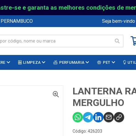
stre-se e garanta as melhores condições de me
E PERNAMBUCO
Seja bem-vindo
ERE
LIMPEZA
PERFUMARIA
PET
UTI
LANTERNA R
MERGULHO
Código: 426203