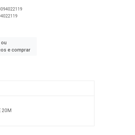
83094022119
094022119
 ou
ços e comprar
E 20M