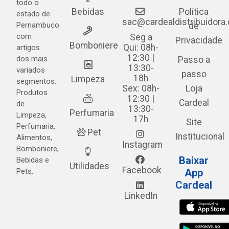
todo o
Bebidas
Política
estado de
sac@cardealdistribuidora
Pernambuco
de
com
Seg a
Privacidade
Bomboniere
Qui: 08h-
artigos
12:30 |
dos mais
Passo a
13:30-
variados
passo
18h
Limpeza
segmentos:
Sex: 08h-
Loja
Produtos
12:30 |
Cardeal
de
13:30-
Perfumaria
Limpeza,
17h
Site
Perfumaria,
Pet
Institucional
Alimentos,
Instagram
Bomboniere,
Baixar
Bebidas e
Utilidades
Facebook
Pets.
App
Cardeal
LinkedIn