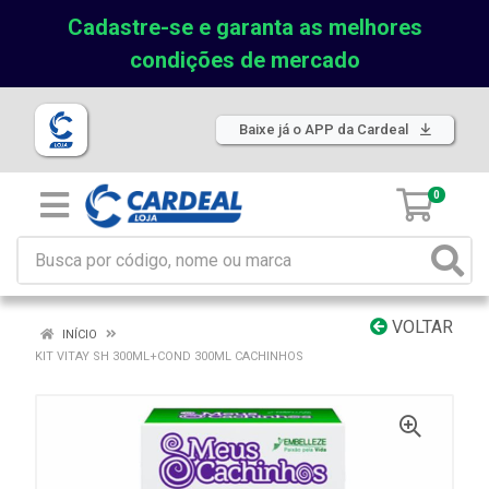
Cadastre-se e garanta as melhores
condições de mercado
Baixe já o APP da Cardeal
0
VOLTAR
INÍCIO
KIT VITAY SH 300ML+COND 300ML CACHINHOS