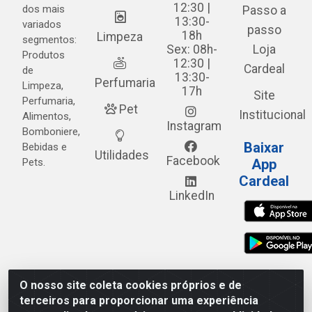
12:30 |
dos mais
Passo a
13:30-
variados
passo
18h
Limpeza
segmentos:
Sex: 08h-
Loja
Produtos
12:30 |
Cardeal
de
13:30-
Perfumaria
Limpeza,
17h
Site
Perfumaria,
Pet
Institucional
Alimentos,
Instagram
Bomboniere,
Baixar
Bebidas e
Utilidades
Facebook
Pets.
App
Cardeal
LinkedIn
O nosso site coleta cookies próprios e de
Cardeal Distribuidora - Estrada Alto do Moura, 582 - Alto
terceiros para proporcionar uma experiência
do Moura - Caruaru/PE - CEP 55.040-120 - CNPJ