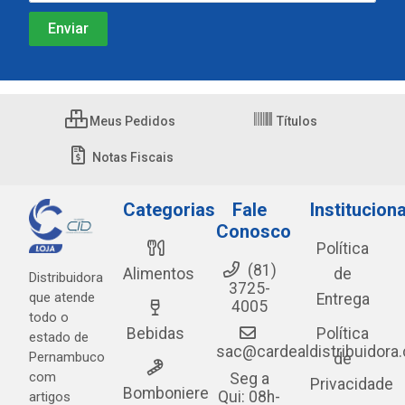
Meus Pedidos
Títulos
Notas Fiscais
Categorias
Fale
Instituciona
Conosco
Política
(81)
Alimentos
de
Distribuidora
3725-
que atende
Entrega
4005
todo o
Bebidas
Política
estado de
sac@cardealdistribuidora
Pernambuco
de
com
Seg a
Privacidade
Bomboniere
Qui: 08h-
artigos