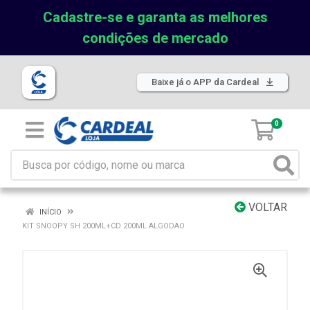
Cadastre-se e garanta as melhores
condições de mercado
Baixe já o APP da Cardeal
0
VOLTAR
INÍCIO
KIT SNOOPY SH 200ML+CD 200ML ALGODAO