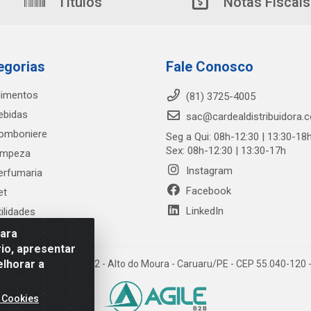
Títulos
Notas Fiscais
egorias
Fale Conosco
limentos
(81) 3725-4005
ebidas
sac@cardealdistribuidora.
omboniere
Seg a Qui: 08h-12:30 | 13:30-18
Sex: 08h-12:30 | 13:30-17h
impeza
Instagram
erfumaria
Facebook
et
LinkedIn
tilidades
para
io, apresentar
elhorar a
trada Alto do Moura, 582 - Alto do Moura - Caruaru/PE - CEP 55.040-12
 Cookies