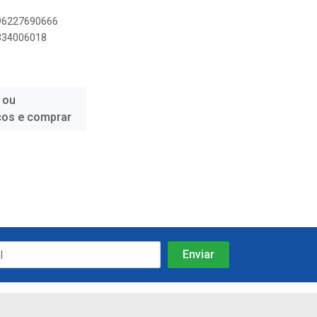
896227690666
9334006018
 ou
ços e comprar