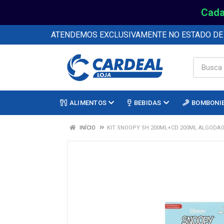
Cada
ATENDEMOS EXCLUSIVAMENTE NO ESTADO D
ALIMENTOS
BEBIDAS
BOMBONI
INÍCIO
KIT SNOOPY SH 200ML+CD 200ML ALGODA