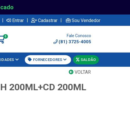
rcado
|
|
|
Entrar
Cadastrar
Sou Vendedor
Fale Conosco
0
(81) 3725-4005
LIDADES
FORNECEDORES
SALDÃO
VOLTAR
SH 200ML+CD 200ML