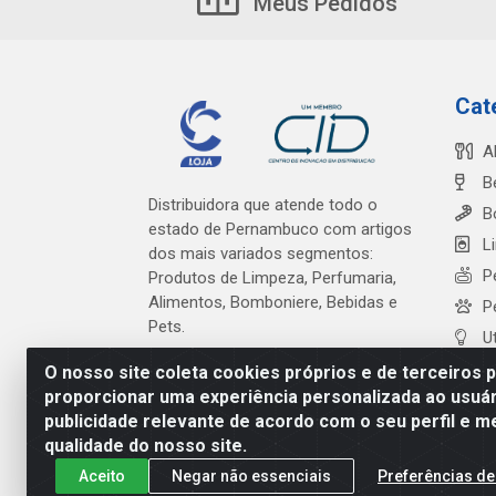
Meus Pedidos
Cat
A
B
Distribuidora que atende todo o
B
estado de Pernambuco com artigos
L
dos mais variados segmentos:
P
Produtos de Limpeza, Perfumaria,
Alimentos, Bomboniere, Bebidas e
P
Pets.
U
O nosso site coleta cookies próprios e de terceiros 
proporcionar uma experiência personalizada ao usuár
publicidade relevante de acordo com o seu perfil e m
Cardeal Distribuidora - Es
qualidade do nosso site.
Aceito
Negar não essenciais
Preferências de