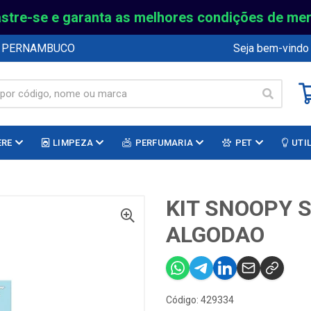
stre-se e garanta as melhores condições de me
E PERNAMBUCO
Seja bem-vindo
ERE
LIMPEZA
PERFUMARIA
PET
UTI
O
KIT SNOOPY 
ALGODAO
Código: 429334