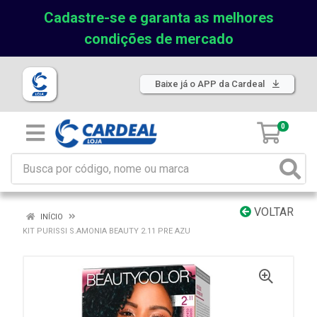
Cadastre-se e garanta as melhores
condições de mercado
Baixe já o APP da Cardeal
0
VOLTAR
INÍCIO
KIT PURISSI S.AMONIA BEAUTY 2.11 PRE AZU