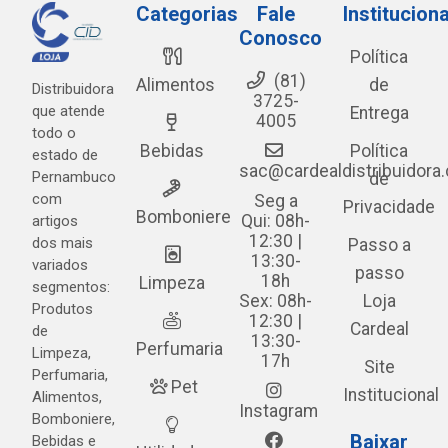
Categorias
Fale
Instituciona
Conosco
Política
(81)
Alimentos
de
Distribuidora
3725-
que atende
Entrega
4005
todo o
Bebidas
Política
estado de
sac@cardealdistribuidora
Pernambuco
de
com
Seg a
Privacidade
Bomboniere
Qui: 08h-
artigos
12:30 |
dos mais
Passo a
13:30-
variados
passo
18h
Limpeza
segmentos:
Sex: 08h-
Loja
Produtos
12:30 |
Cardeal
de
13:30-
Perfumaria
Limpeza,
17h
Site
Perfumaria,
Pet
Institucional
Alimentos,
Instagram
Bomboniere,
Baixar
Bebidas e