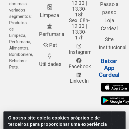
12:30 |
dos mais
Passo a
13:30-
variados
passo
18h
Limpeza
segmentos:
Sex: 08h-
Loja
Produtos
12:30 |
Cardeal
de
13:30-
Perfumaria
Limpeza,
17h
Site
Perfumaria,
Pet
Institucional
Alimentos,
Instagram
Bomboniere,
Baixar
Bebidas e
Utilidades
Facebook
Pets.
App
Cardeal
LinkedIn
O nosso site coleta cookies próprios e de
Cardeal Distribuidora - Estrada Alto do Moura, 582 - Alto
terceiros para proporcionar uma experiência
do Moura - Caruaru/PE - CEP 55.040-120 - CNPJ