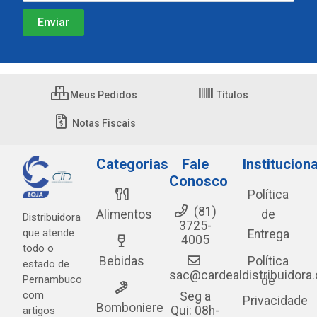
Meus Pedidos
Títulos
Notas Fiscais
Categorias
Fale
Instituciona
Conosco
Política
(81)
Alimentos
de
Distribuidora
3725-
que atende
Entrega
4005
todo o
Bebidas
Política
estado de
sac@cardealdistribuidora
Pernambuco
de
com
Seg a
Privacidade
Bomboniere
Qui: 08h-
artigos