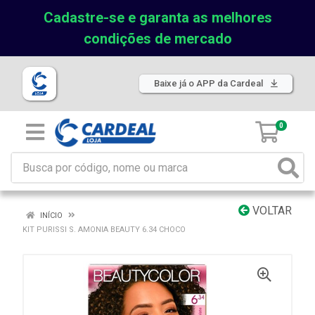
Cadastre-se e garanta as melhores
condições de mercado
Baixe já o APP da Cardeal
0
VOLTAR
INÍCIO
KIT PURISSI S. AMONIA BEAUTY 6.34 CHOCO