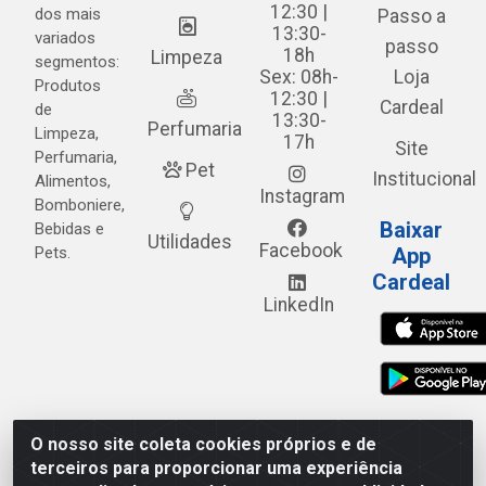
12:30 |
dos mais
Passo a
13:30-
variados
passo
18h
Limpeza
segmentos:
Sex: 08h-
Loja
Produtos
12:30 |
Cardeal
de
13:30-
Perfumaria
Limpeza,
17h
Site
Perfumaria,
Pet
Institucional
Alimentos,
Instagram
Bomboniere,
Baixar
Bebidas e
Utilidades
Facebook
Pets.
App
Cardeal
LinkedIn
O nosso site coleta cookies próprios e de
Cardeal Distribuidora - Estrada Alto do Moura, 582 - Alto
terceiros para proporcionar uma experiência
do Moura - Caruaru/PE - CEP 55.040-120 - CNPJ