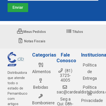
Meus Pedidos
Títulos
Notas Fiscais
Categorias
Fale
Instituciona
Conosco
Política
(81)
Alimentos
de
Distribuidora
3725-
que atende
Entrega
4005
todo o
Bebidas
Política
estado de
sac@cardealdistribuidora
Pernambuco
de
com
Seg a
Privacidade
Bomboniere
Qui: 08h-
artigos