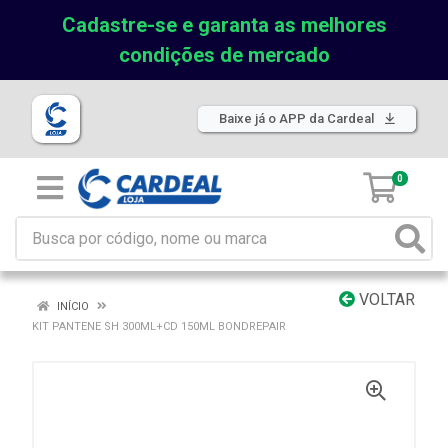
Cadastre-se e garanta as melhores
condições de mercado
Baixe já o APP da Cardeal
0
VOLTAR
INÍCIO
KIT PANTENE SH 300ML+CD 150ML BONDREPAIR