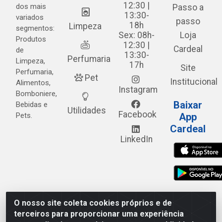
12:30 |
dos mais
Passo a
13:30-
variados
passo
18h
Limpeza
segmentos:
Sex: 08h-
Loja
Produtos
12:30 |
Cardeal
de
13:30-
Perfumaria
Limpeza,
17h
Site
Perfumaria,
Pet
Institucional
Alimentos,
Instagram
Bomboniere,
Baixar
Bebidas e
Utilidades
Facebook
Pets.
App
Cardeal
LinkedIn
O nosso site coleta cookies próprios e de
Cardeal Distribuidora - Estrada Alto do Moura, 582 - Alto
terceiros para proporcionar uma experiência
do Moura - Caruaru/PE - CEP 55.040-120 - CNPJ