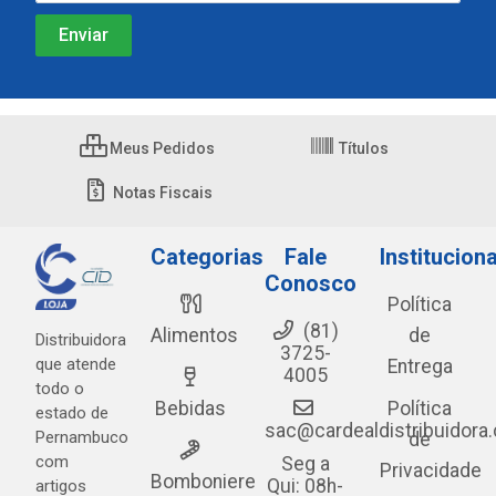
Meus Pedidos
Títulos
Notas Fiscais
Categorias
Fale
Instituciona
Conosco
Política
(81)
Alimentos
de
Distribuidora
3725-
que atende
Entrega
4005
todo o
Bebidas
Política
estado de
sac@cardealdistribuidora
Pernambuco
de
com
Seg a
Privacidade
Bomboniere
Qui: 08h-
artigos