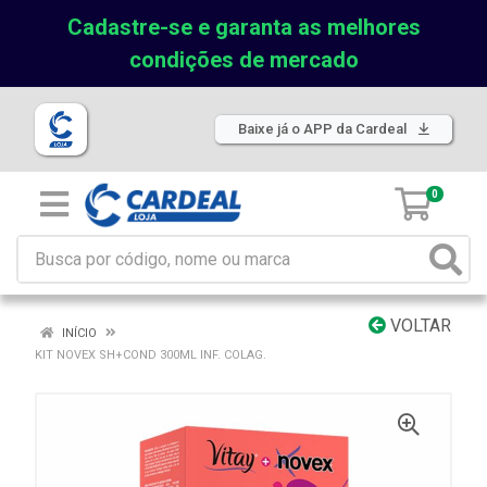
Cadastre-se e garanta as melhores
condições de mercado
Baixe já o APP da Cardeal
0
VOLTAR
INÍCIO
KIT NOVEX SH+COND 300ML INF. COLAG.