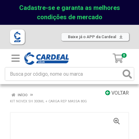
Cadastre-se e garanta as melhores
condições de mercado
Baixe já o APP da Cardeal
0
VOLTAR
INÍCIO
KIT NOVEX SH 300ML + CARGA REP MASSA 80G