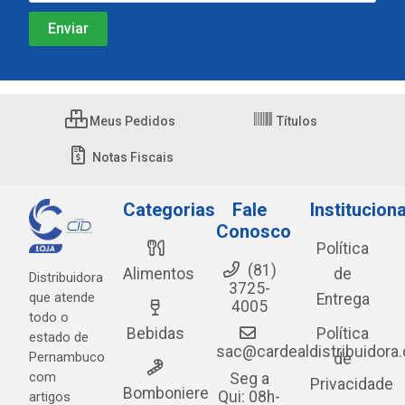
Meus Pedidos
Títulos
Notas Fiscais
Categorias
Fale
Instituciona
Conosco
Política
(81)
Alimentos
de
Distribuidora
3725-
que atende
Entrega
4005
todo o
Bebidas
Política
estado de
sac@cardealdistribuidora
Pernambuco
de
com
Seg a
Privacidade
Bomboniere
Qui: 08h-
artigos