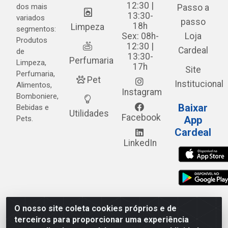
12:30 |
dos mais
Passo a
13:30-
variados
passo
18h
Limpeza
segmentos:
Sex: 08h-
Loja
Produtos
12:30 |
Cardeal
de
13:30-
Perfumaria
Limpeza,
17h
Site
Perfumaria,
Pet
Institucional
Alimentos,
Instagram
Bomboniere,
Baixar
Bebidas e
Utilidades
Facebook
Pets.
App
Cardeal
LinkedIn
O nosso site coleta cookies próprios e de
Cardeal Distribuidora - Estrada Alto do Moura, 582 - Alto
terceiros para proporcionar uma experiência
do Moura - Caruaru/PE - CEP 55.040-120 - CNPJ