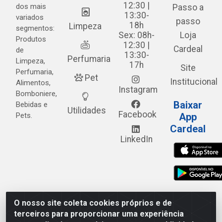
12:30 |
dos mais
Passo a
13:30-
variados
passo
18h
Limpeza
segmentos:
Sex: 08h-
Loja
Produtos
12:30 |
Cardeal
de
13:30-
Perfumaria
Limpeza,
17h
Site
Perfumaria,
Pet
Institucional
Alimentos,
Instagram
Bomboniere,
Baixar
Bebidas e
Utilidades
Facebook
Pets.
App
Cardeal
LinkedIn
O nosso site coleta cookies próprios e de
Cardeal Distribuidora - Estrada Alto do Moura, 582 - Alto
terceiros para proporcionar uma experiência
do Moura - Caruaru/PE - CEP 55.040-120 - CNPJ