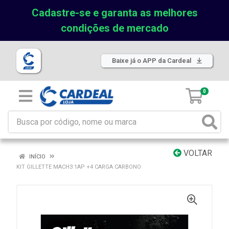
Cadastre-se e garanta as melhores
condições de mercado
Baixe já o APP da Cardeal
0
VOLTAR
INÍCIO
KIT GILLETTE MACH3 1AP +4 CARGA CARBONO