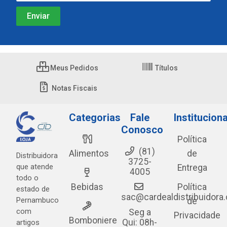
Meus Pedidos
Títulos
Notas Fiscais
Categorias
Fale
Instituciona
Conosco
Política
(81)
Alimentos
de
Distribuidora
3725-
que atende
Entrega
4005
todo o
Bebidas
Política
estado de
sac@cardealdistribuidora
Pernambuco
de
com
Seg a
Privacidade
Bomboniere
Qui: 08h-
artigos