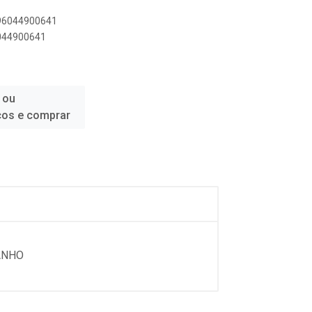
896044900641
6044900641
 ou
ços e comprar
ANHO