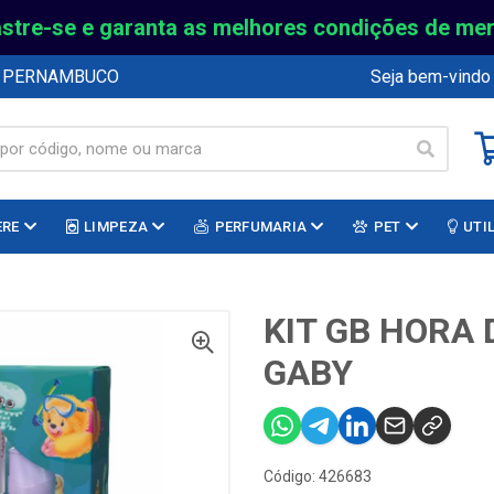
stre-se e garanta as melhores condições de me
E PERNAMBUCO
Seja bem-vindo
ERE
LIMPEZA
PERFUMARIA
PET
UTI
KIT GB HORA
GABY
Código: 426683