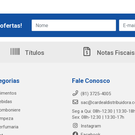
ofertas!
Títulos
Notas Fiscais
egorias
Fale Conosco
limentos
(81) 3725-4005
ebidas
sac@cardealdistribuidora.
omboniere
Seg a Qui: 08h-12:30 | 13:30-18
Sex: 08h-12:30 | 13:30-17h
impeza
Instagram
erfumaria
Facebook