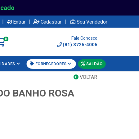
rcado
|
|
|
Entrar
Cadastrar
Sou Vendedor
Fale Conosco
0
(81) 3725-4005
LIDADES
FORNECEDORES
SALDÃO
VOLTAR
 DO BANHO ROSA