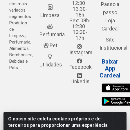
12:30 |
dos mais
Passo a
13:30-
variados
passo
18h
Limpeza
segmentos:
Sex: 08h-
Loja
Produtos
12:30 |
Cardeal
de
13:30-
Perfumaria
Limpeza,
17h
Site
Perfumaria,
Pet
Institucional
Alimentos,
Instagram
Bomboniere,
Baixar
Bebidas e
Utilidades
Facebook
Pets.
App
Cardeal
LinkedIn
O nosso site coleta cookies próprios e de
Cardeal Distribuidora - Estrada Alto do Moura, 582 - Alto
terceiros para proporcionar uma experiência
do Moura - Caruaru/PE - CEP 55.040-120 - CNPJ