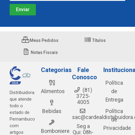
Meus Pedidos
Títulos
Notas Fiscais
Categorias
Fale
Instituciona
Conosco
Política
(81)
Alimentos
de
Distribuidora
3725-
que atende
Entrega
4005
todo o
Bebidas
Política
estado de
sac@cardealdistribuidora
Pernambuco
de
com
Seg a
Privacidade
Bomboniere
Qui: 08h-
artigos