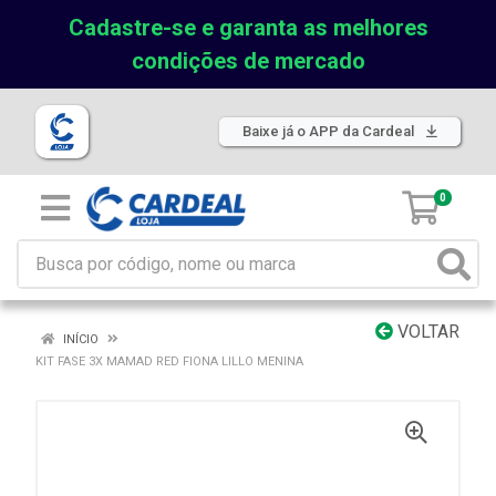
Cadastre-se e garanta as melhores
condições de mercado
Baixe já o APP da Cardeal
0
VOLTAR
INÍCIO
KIT FASE 3X MAMAD RED FIONA LILLO MENINA