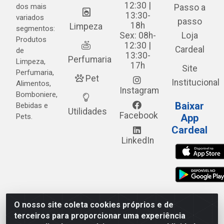
12:30 |
dos mais
Passo a
13:30-
variados
passo
18h
Limpeza
segmentos:
Sex: 08h-
Loja
Produtos
12:30 |
Cardeal
de
13:30-
Perfumaria
Limpeza,
17h
Site
Perfumaria,
Pet
Institucional
Alimentos,
Instagram
Bomboniere,
Baixar
Bebidas e
Utilidades
Facebook
Pets.
App
Cardeal
LinkedIn
O nosso site coleta cookies próprios e de
Cardeal Distribuidora - Estrada Alto do Moura, 582 - Alto
terceiros para proporcionar uma experiência
do Moura - Caruaru/PE - CEP 55.040-120 - CNPJ