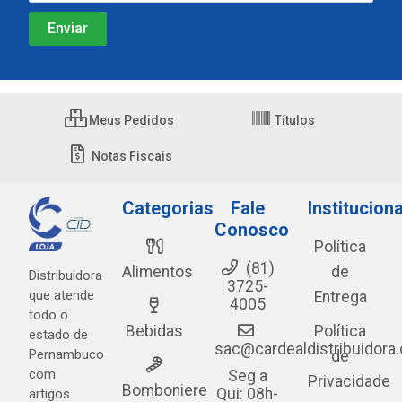
Meus Pedidos
Títulos
Notas Fiscais
Categorias
Fale
Instituciona
Conosco
Política
(81)
Alimentos
de
Distribuidora
3725-
que atende
Entrega
4005
todo o
Bebidas
Política
estado de
sac@cardealdistribuidora
Pernambuco
de
com
Seg a
Privacidade
Bomboniere
Qui: 08h-
artigos