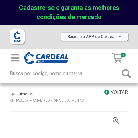
Cadastre-se e garanta as melhores
condições de mercado
Baixe já o APP da Cardeal
0
VOLTAR
INÍCIO
KIT FASE 3X MAMAD RED FIONA LILLO MENINA