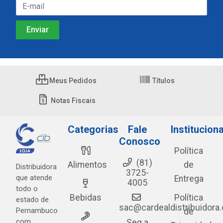
Meus Pedidos
Títulos
Notas Fiscais
Categorias
Fale
Instituciona
Conosco
Política
(81)
Alimentos
de
Distribuidora
3725-
que atende
Entrega
4005
todo o
Bebidas
Política
estado de
sac@cardealdistribuidora
Pernambuco
de
com
Seg a