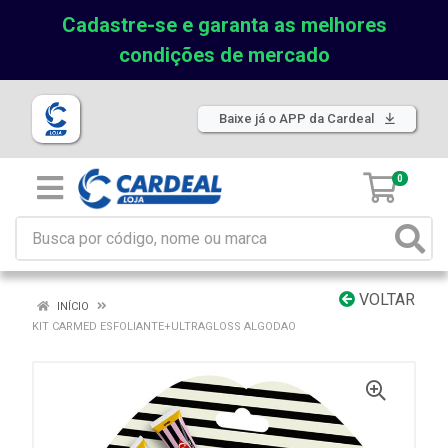
Cadastre-se e garanta as melhores
condições de mercado
Baixe já o APP da Cardeal
0
VOLTAR
INÍCIO
KIT CARMED ESFOLIANTE+ULTRAGLOSS ALGODAO