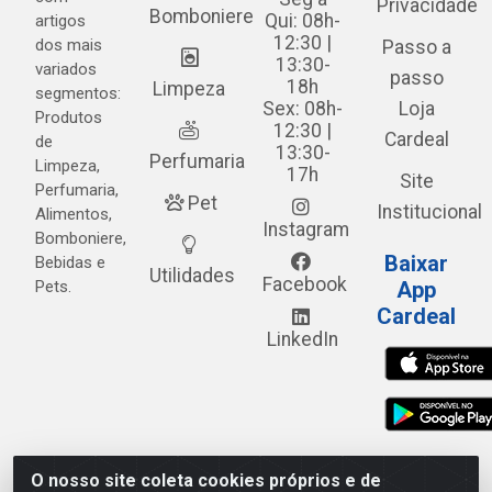
Privacidade
Bomboniere
Qui: 08h-
artigos
12:30 |
dos mais
Passo a
13:30-
variados
passo
18h
Limpeza
segmentos:
Sex: 08h-
Loja
Produtos
12:30 |
Cardeal
de
13:30-
Perfumaria
Limpeza,
17h
Site
Perfumaria,
Pet
Institucional
Alimentos,
Instagram
Bomboniere,
Baixar
Bebidas e
Utilidades
Facebook
Pets.
App
Cardeal
LinkedIn
O nosso site coleta cookies próprios e de