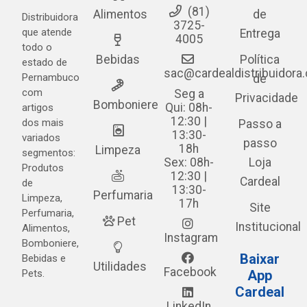
(81)
Alimentos
de
Distribuidora
3725-
que atende
Entrega
4005
todo o
Bebidas
Política
estado de
sac@cardealdistribuidora
Pernambuco
de
com
Seg a
Privacidade
Bomboniere
Qui: 08h-
artigos
12:30 |
dos mais
Passo a
13:30-
variados
passo
18h
Limpeza
segmentos:
Sex: 08h-
Loja
Produtos
12:30 |
Cardeal
de
13:30-
Perfumaria
Limpeza,
17h
Site
Perfumaria,
Pet
Institucional
Alimentos,
Instagram
Bomboniere,
Baixar
Bebidas e
Utilidades
Facebook
Pets.
App
Cardeal
LinkedIn