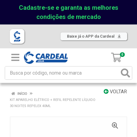
Cadastre-se e garanta as melhores
condições de mercado
Baixe já o APP da Cardeal
0
VOLTAR
INÍCIO
KIT APARELHO ELÉTRICO + REFIL REPELENTE LÍQUIDO
30 NOITES REPELEX 40ML