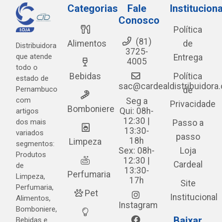
Categorias
Fale
Instituciona
Conosco
Política
(81)
Alimentos
de
Distribuidora
3725-
que atende
Entrega
4005
todo o
Bebidas
Política
estado de
sac@cardealdistribuidora
Pernambuco
de
com
Seg a
Privacidade
Bomboniere
Qui: 08h-
artigos
12:30 |
dos mais
Passo a
13:30-
variados
passo
18h
Limpeza
segmentos:
Sex: 08h-
Loja
Produtos
12:30 |
Cardeal
de
13:30-
Perfumaria
Limpeza,
17h
Site
Perfumaria,
Pet
Institucional
Alimentos,
Instagram
Bomboniere,
Baixar
Bebidas e