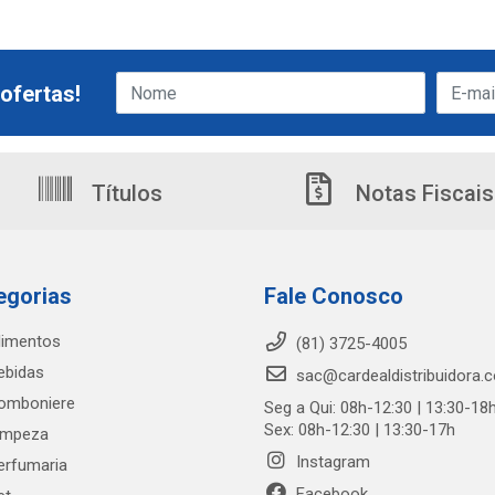
ofertas!
Títulos
Notas Fiscais
egorias
Fale Conosco
limentos
(81) 3725-4005
ebidas
sac@cardealdistribuidora.
omboniere
Seg a Qui: 08h-12:30 | 13:30-18
Sex: 08h-12:30 | 13:30-17h
impeza
Instagram
erfumaria
Facebook