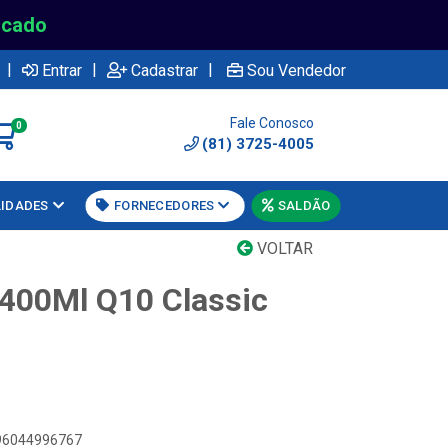
rcado
|
|
|
Entrar
Cadastrar
Sou Vendedor
Fale Conosco
0
(81) 3725-4005
LIDADES
FORNECEDORES
SALDÃO
VOLTAR
 400Ml Q10 Classic
896044996767