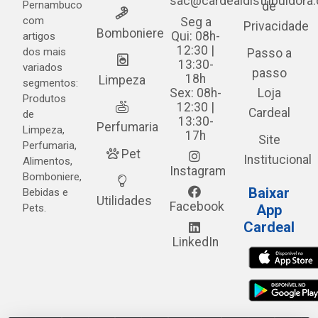
sac@cardealdistribuidora
Pernambuco
de
com
Seg a
Privacidade
Bomboniere
Qui: 08h-
artigos
12:30 |
dos mais
Passo a
13:30-
variados
passo
18h
Limpeza
segmentos:
Sex: 08h-
Loja
Produtos
12:30 |
Cardeal
de
13:30-
Perfumaria
Limpeza,
17h
Site
Perfumaria,
Pet
Institucional
Alimentos,
Instagram
Bomboniere,
Baixar
Bebidas e
Utilidades
Facebook
Pets.
App
Cardeal
LinkedIn