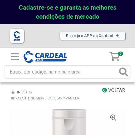
Cadastre-se e garanta as melhores
condições de mercado
Baixe já o APP da Cardeal
0
VOLTAR
INÍCIO
HIDRATANTE GB 200ML Q10 BLANC VANILLA