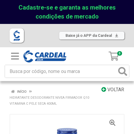
Cadastre-se e garanta as melhores
condições de mercado
Baixe já o APP da Cardeal
0
VOLTAR
INÍCIO
HIDRATANTE DESODORANTE NIVEA FIRMADOR Q10
VITAMINA C PELE SECA 400ML