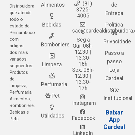
(81)
Alimentos
de
Distribuidora
3725-
que atende
Entrega
4005
todo o
Bebidas
Política
estado de
sac@cardealdistribuidora
Pernambuco
de
com
Seg a
Privacidade
Bomboniere
Qui: 08h-
artigos
12:30 |
dos mais
Passo a
13:30-
variados
passo
18h
Limpeza
segmentos:
Sex: 08h-
Loja
Produtos
12:30 |
Cardeal
de
13:30-
Perfumaria
Limpeza,
17h
Site
Perfumaria,
Pet
Institucional
Alimentos,
Instagram
Bomboniere,
Baixar
Bebidas e
Utilidades
Facebook
Pets.
App
Cardeal
LinkedIn