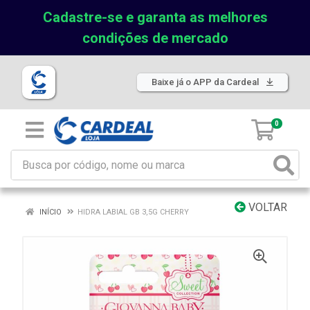
Cadastre-se e garanta as melhores
condições de mercado
Baixe já o APP da Cardeal
0
VOLTAR
INÍCIO
HIDRA LABIAL GB 3,5G CHERRY