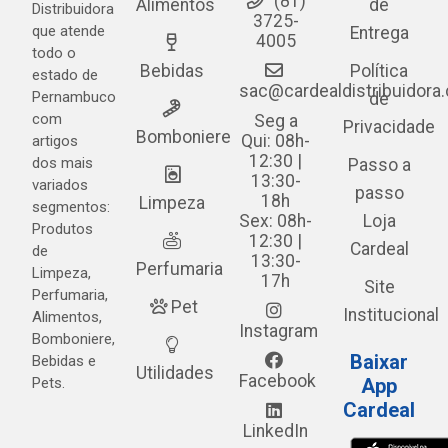
(81)
Alimentos
de
Distribuidora
3725-
que atende
Entrega
4005
todo o
Bebidas
Política
estado de
sac@cardealdistribuidora
Pernambuco
de
com
Seg a
Privacidade
Bomboniere
Qui: 08h-
artigos
12:30 |
dos mais
Passo a
13:30-
variados
passo
18h
Limpeza
segmentos:
Sex: 08h-
Loja
Produtos
12:30 |
Cardeal
de
13:30-
Perfumaria
Limpeza,
17h
Site
Perfumaria,
Pet
Institucional
Alimentos,
Instagram
Bomboniere,
Baixar
Bebidas e
Utilidades
Facebook
Pets.
App
Cardeal
LinkedIn