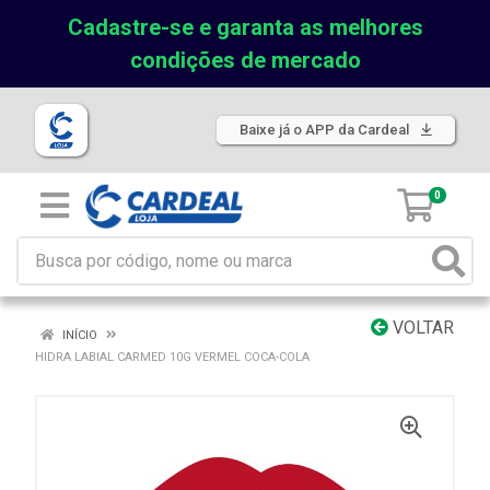
Cadastre-se e garanta as melhores
condições de mercado
Baixe já o APP da Cardeal
0
VOLTAR
INÍCIO
HIDRA LABIAL CARMED 10G VERMEL COCA-COLA