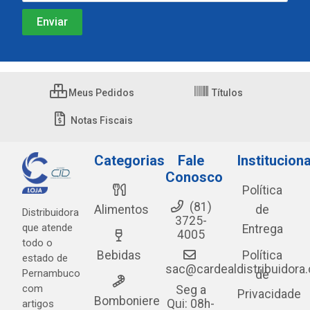
Meus Pedidos
Títulos
Notas Fiscais
Categorias
Fale
Instituciona
Conosco
Política
(81)
Alimentos
de
Distribuidora
3725-
que atende
Entrega
4005
todo o
Bebidas
Política
estado de
sac@cardealdistribuidora
Pernambuco
de
com
Seg a
Privacidade
Bomboniere
Qui: 08h-
artigos