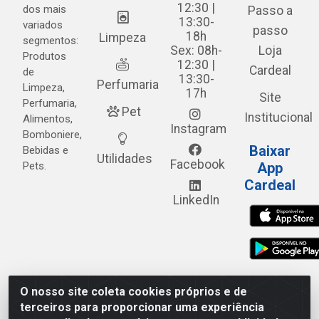
12:30 |
dos mais
Passo a
13:30-
variados
passo
18h
Limpeza
segmentos:
Sex: 08h-
Loja
Produtos
12:30 |
Cardeal
de
13:30-
Perfumaria
Limpeza,
17h
Site
Perfumaria,
Pet
Institucional
Alimentos,
Instagram
Bomboniere,
Baixar
Bebidas e
Utilidades
Facebook
Pets.
App
Cardeal
LinkedIn
O nosso site coleta cookies próprios e de
Cardeal Distribuidora - Estrada Alto do Moura, 582 - Alto
terceiros para proporcionar uma experiência
do Moura - Caruaru/PE - CEP 55.040-120 - CNPJ