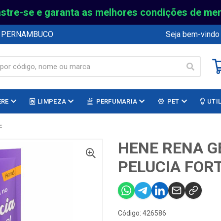
stre-se e garanta as melhores condições de me
E PERNAMBUCO
Seja bem-vindo
ERE
LIMPEZA
PERFUMARIA
PET
UTI
E
HENE RENA G
PELUCIA FOR
Código: 426586