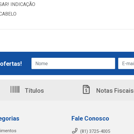
SAR! INDICAÇÃO
 CABELO
ofertas!
Títulos
Notas Fiscais
egorias
Fale Conosco
limentos
(81) 3725-4005