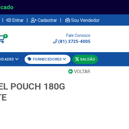
rcado
|
|
|
Entrar
Cadastrar
Sou Vendedor
Fale Conosco
0
(81) 3725-4005
LIDADES
FORNECEDORES
SALDÃO
VOLTAR
EL POUCH 180G
TE