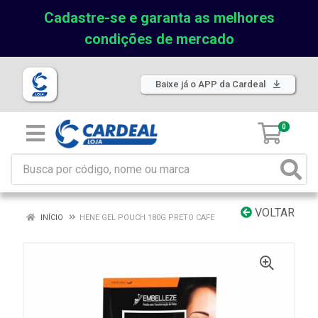
Cadastre-se e garanta as melhores
condições de mercado
Baixe já o APP da Cardeal
0
VOLTAR
INÍCIO
HENE GEL POUCH 180G PRETO CAFE