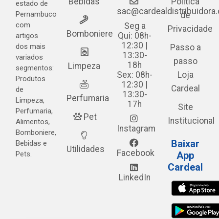
Bebidas
Política
estado de
sac@cardealdistribuidora
Pernambuco
de
com
Seg a
Privacidade
Bomboniere
Qui: 08h-
artigos
12:30 |
dos mais
Passo a
13:30-
variados
passo
18h
Limpeza
segmentos:
Sex: 08h-
Loja
Produtos
12:30 |
Cardeal
de
13:30-
Perfumaria
Limpeza,
17h
Site
Perfumaria,
Pet
Institucional
Alimentos,
Instagram
Bomboniere,
Baixar
Bebidas e
Utilidades
Facebook
Pets.
App
Cardeal
LinkedIn