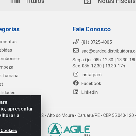
Títulos
Notas Fiscais
egorias
Fale Conosco
limentos
(81) 3725-4005
ebidas
sac@cardealdistribuidora.
omboniere
Seg a Qui: 08h-12:30 | 13:30-18
Sex: 08h-12:30 | 13:30-17h
impeza
Instagram
erfumaria
Facebook
et
LinkedIn
tilidades
para
io, apresentar
elhorar a
trada Alto do Moura, 582 - Alto do Moura - Caruaru/PE - CEP 55.040-12
 Cookies