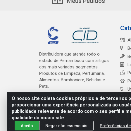
Meus Pedidos
Cat
A
B
Distribuidora que atende todo o
B
estado de Pernambuco com artigos
L
dos mais variados segmentos:
P
Produtos de Limpeza, Perfumaria,
Alimentos, Bomboniere, Bebidas e
P
Pets.
U
O nosso site coleta cookies próprios e de terceiros 
proporcionar uma experiência personalizada ao usuár
publicidade relevante de acordo com o seu perfil e m
Cardeal Distribuidora - Es
qualidade do nosso site.
Aceito
Negar não essenciais
Preferências de