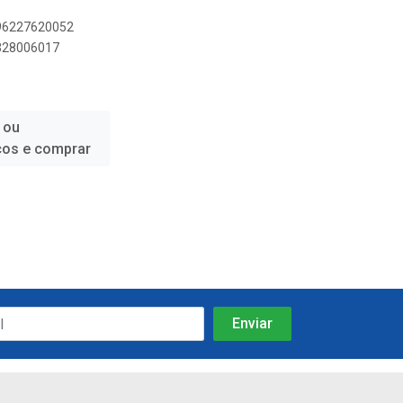
896227620052
9328006017
 ou
ços e comprar