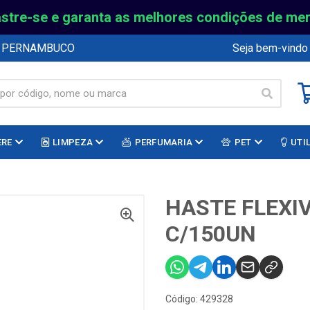
stre-se e garanta as melhores condições de me
E PERNAMBUCO
Seja bem-vindo
ERE
LIMPEZA
PERFUMARIA
PET
UTI
HASTE FLEXI
C/150UN
Código: 429328