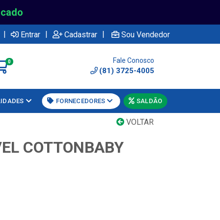
rcado
|
|
|
Entrar
Cadastrar
Sou Vendedor
Fale Conosco
0
(81) 3725-4005
LIDADES
FORNECEDORES
SALDÃO
VOLTAR
VEL COTTONBABY