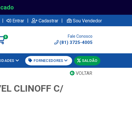
rcado
|
|
|
Entrar
Cadastrar
Sou Vendedor
Fale Conosco
0
(81) 3725-4005
LIDADES
FORNECEDORES
SALDÃO
VOLTAR
EL CLINOFF C/