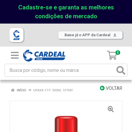
Cadastre-se e garanta as melhores
condições de mercado
Baixe já o APP da Cardeal
0
VOLTAR
INÍCIO
GRAXA STP 300ML SPRAY