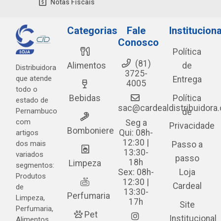
Notas Fiscais
Categorias
Fale
Instituciona
Conosco
Política
(81)
Alimentos
de
Distribuidora
3725-
que atende
Entrega
4005
todo o
Bebidas
Política
estado de
sac@cardealdistribuidora
Pernambuco
de
com
Seg a
Privacidade
Bomboniere
Qui: 08h-
artigos
12:30 |
dos mais
Passo a
13:30-
variados
passo
18h
Limpeza
segmentos:
Sex: 08h-
Loja
Produtos
12:30 |
Cardeal
de
13:30-
Perfumaria
Limpeza,
17h
Site
Perfumaria,
Pet
Institucional
Alimentos,