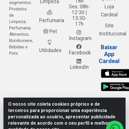
18h
Limpeza
segmentos:
Sex: 08h-
Loja
Produtos
12:30 |
Cardeal
de
13:30-
Perfumaria
Limpeza,
17h
Site
Perfumaria,
Pet
Institucional
Alimentos,
Instagram
Bomboniere,
Baixar
Bebidas e
Utilidades
Facebook
Pets.
App
Cardeal
LinkedIn
O nosso site coleta cookies próprios e de
Cardeal Distribuidora - Estrada Alto do Moura, 582 - Alto
terceiros para proporcionar uma experiência
do Moura - Caruaru/PE - CEP 55.040-120 - CNPJ
personalizada ao usuário, apresentar publicidade
05.253.499/0001-62
relevante de acordo com o seu perfil e melhorar a