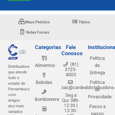
Meus Pedidos
Títulos
Notas Fiscais
Categorias
Fale
Instituciona
Conosco
Política
(81)
Alimentos
de
Distribuidora
3725-
que atende
Entrega
4005
todo o
Bebidas
Política
estado de
sac@cardealdistribuidora
Pernambuco
de
com
Seg a
Privacidade
Bomboniere
Qui: 08h-
artigos
12:30 |
dos mais
Passo a
13:30-
variados
passo