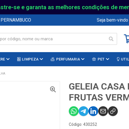
stre-se e garanta as melhores condições de me
E PERNAMBUCO
Seja bem-vindo
ERE
LIMPEZA
PERFUMARIA
PET
UTI
LHA
GELEIA CASA
FRUTAS VER
Código: 430252