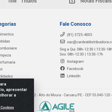
Títulos
Notas Fiscais
egorias
Fale Conosco
limentos
(81) 3725-4005
ebidas
sac@cardealdistribuidora.
omboniere
Seg a Qui: 08h-12:30 | 13:30-18
Sex: 08h-12:30 | 13:30-17h
impeza
Instagram
erfumaria
Facebook
et
LinkedIn
tilidades
para
io, apresentar
elhorar a
trada Alto do Moura, 582 - Alto do Moura - Caruaru/PE - CEP 55.040-12
 Cookies