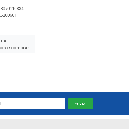
898070110834
0252006011
 ou
ços e comprar