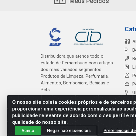
Meus Pedidos
Cat
A
B
Distribuidora que atende todo o
B
estado de Pernambuco com artigos
L
dos mais variados segmentos:
P
Produtos de Limpeza, Perfumaria,
Alimentos, Bomboniere, Bebidas e
P
Pets.
U
O nosso site coleta cookies próprios e de terceiros 
proporcionar uma experiência personalizada ao usuár
publicidade relevante de acordo com o seu perfil e m
Cardeal Distribuidora - Es
qualidade do nosso site.
Aceito
Negar não essenciais
Preferências de