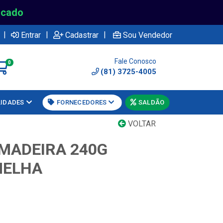
rcado
|
|
|
Entrar
Cadastrar
Sou Vendedor
Fale Conosco
0
(81) 3725-4005
LIDADES
FORNECEDORES
SALDÃO
VOLTAR
 MADEIRA 240G
MELHA