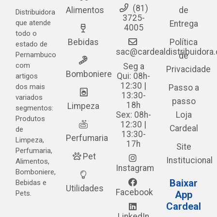
(81)
Alimentos
de
Distribuidora
3725-
que atende
Entrega
4005
todo o
Bebidas
Política
estado de
sac@cardealdistribuidora
Pernambuco
de
com
Seg a
Privacidade
Bomboniere
Qui: 08h-
artigos
12:30 |
dos mais
Passo a
13:30-
variados
passo
18h
Limpeza
segmentos:
Sex: 08h-
Loja
Produtos
12:30 |
Cardeal
de
13:30-
Perfumaria
Limpeza,
17h
Site
Perfumaria,
Pet
Institucional
Alimentos,
Instagram
Bomboniere,
Baixar
Bebidas e
Utilidades
Facebook
Pets.
App
Cardeal
LinkedIn