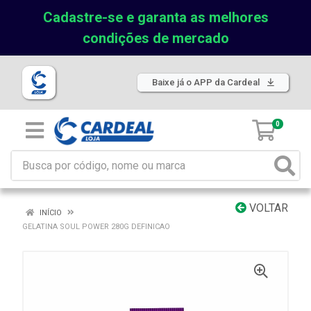
Cadastre-se e garanta as melhores
condições de mercado
Baixe já o APP da Cardeal
0
VOLTAR
INÍCIO
GELATINA SOUL POWER 280G DEFINICAO