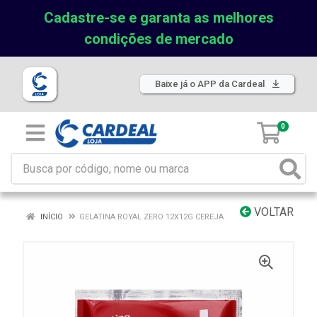
Cadastre-se e garanta as melhores
condições de mercado
Baixe já o APP da Cardeal
0
VOLTAR
INÍCIO
GELATINA ROYAL ZERO 12X12G CEREJA