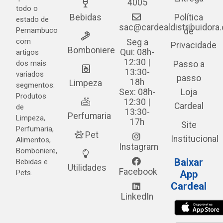
4005
todo o
Bebidas
Política
estado de
sac@cardealdistribuidora
Pernambuco
de
com
Seg a
Privacidade
Bomboniere
Qui: 08h-
artigos
12:30 |
dos mais
Passo a
13:30-
variados
passo
18h
Limpeza
segmentos:
Sex: 08h-
Loja
Produtos
12:30 |
Cardeal
de
13:30-
Perfumaria
Limpeza,
17h
Site
Perfumaria,
Pet
Institucional
Alimentos,
Instagram
Bomboniere,
Baixar
Bebidas e
Utilidades
Facebook
Pets.
App
Cardeal
LinkedIn