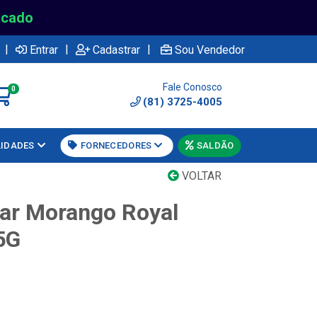
rcado
|
|
|
Entrar
Cadastrar
Sou Vendedor
Fale Conosco
0
(81) 3725-4005
LIDADES
FORNECEDORES
SALDÃO
VOLTAR
lar Morango Royal
5G