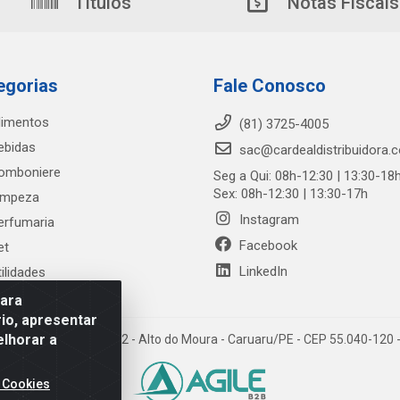
Títulos
Notas Fiscais
egorias
Fale Conosco
limentos
(81) 3725-4005
ebidas
sac@cardealdistribuidora.
omboniere
Seg a Qui: 08h-12:30 | 13:30-18
Sex: 08h-12:30 | 13:30-17h
impeza
Instagram
erfumaria
Facebook
et
LinkedIn
tilidades
para
io, apresentar
elhorar a
trada Alto do Moura, 582 - Alto do Moura - Caruaru/PE - CEP 55.040-12
 Cookies