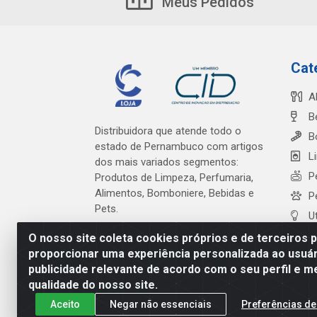
Meus Pedidos
Cat
A
B
Distribuidora que atende todo o
B
estado de Pernambuco com artigos
L
dos mais variados segmentos:
P
Produtos de Limpeza, Perfumaria,
Alimentos, Bomboniere, Bebidas e
P
Pets.
U
O nosso site coleta cookies próprios e de terceiros 
proporcionar uma experiência personalizada ao usuár
publicidade relevante de acordo com o seu perfil e m
Cardeal Distribuidora - Es
qualidade do nosso site.
Aceito
Negar não essenciais
Preferências de