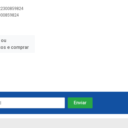
622300859824
2300859824
 ou
ços e comprar