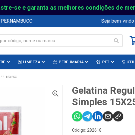
stre-se e garanta as melhores condições de me
E PERNAMBUCO
Seja bem-vindo
ERE
LIMPEZA
PERFUMARIA
PET
UTI
ES 15X25G
Gelatina Regu
Simples 15X2
Código: 282618