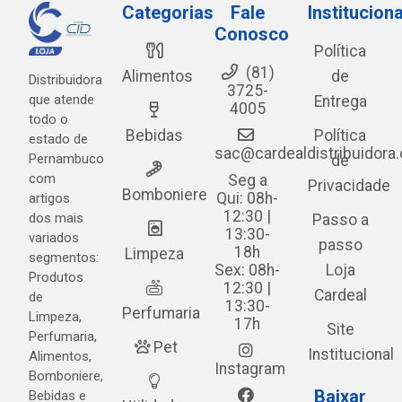
Categorias
Fale
Instituciona
Conosco
Política
(81)
Alimentos
de
Distribuidora
3725-
que atende
Entrega
4005
todo o
Bebidas
Política
estado de
sac@cardealdistribuidora
Pernambuco
de
com
Seg a
Privacidade
Bomboniere
Qui: 08h-
artigos
12:30 |
dos mais
Passo a
13:30-
variados
passo
18h
Limpeza
segmentos:
Sex: 08h-
Loja
Produtos
12:30 |
Cardeal
de
13:30-
Perfumaria
Limpeza,
17h
Site
Perfumaria,
Pet
Institucional
Alimentos,
Instagram
Bomboniere,
Baixar
Bebidas e