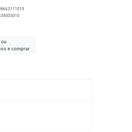
898663111019
8334003010
 ou
ços e comprar