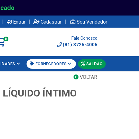
rcado
|
|
|
Entrar
Cadastrar
Sou Vendedor
Fale Conosco
0
(81) 3725-4005
LIDADES
FORNECEDORES
SALDÃO
VOLTAR
 LÍQUIDO ÍNTIMO