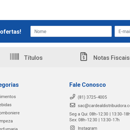
ofertas!
Títulos
Notas Fiscais
egorias
Fale Conosco
limentos
(81) 3725-4005
ebidas
sac@cardealdistribuidora.
omboniere
Seg a Qui: 08h-12:30 | 13:30-18
Sex: 08h-12:30 | 13:30-17h
impeza
Instagram
erfumaria