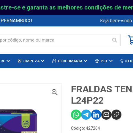
stre-se e garanta as melhores condições de me
E PERNAMBUCO
Seja bem-vindo
ERE
LIMPEZA
PERFUMARIA
PET
UTI
FRALDAS TEN
L24P22
Código: 427264