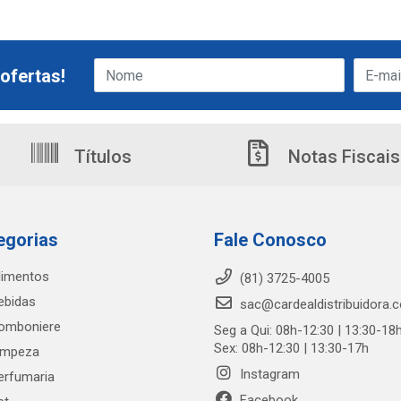
ofertas!
Títulos
Notas Fiscais
egorias
Fale Conosco
limentos
(81) 3725-4005
ebidas
sac@cardealdistribuidora.
omboniere
Seg a Qui: 08h-12:30 | 13:30-18
Sex: 08h-12:30 | 13:30-17h
impeza
Instagram
erfumaria
Facebook