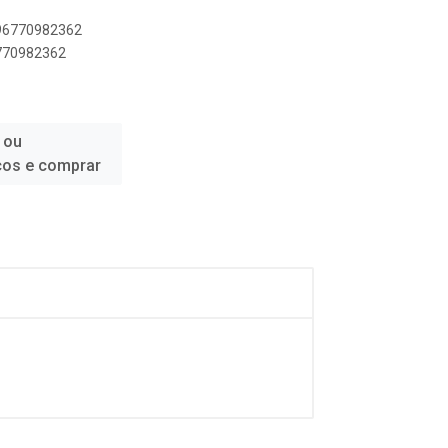
896770982362
6770982362
 ou
ços e comprar