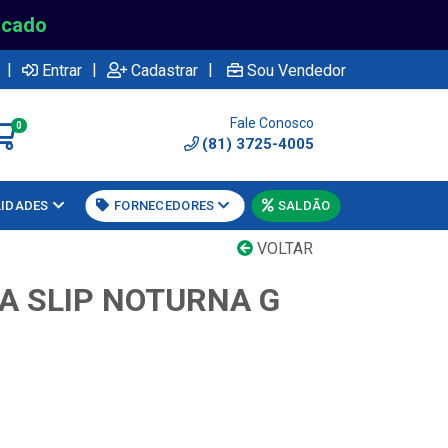
rcado
|
|
|
Entrar
Cadastrar
Sou Vendedor
Fale Conosco
0
(81) 3725-4005
LIDADES
FORNECEDORES
SALDÃO
VOLTAR
A SLIP NOTURNA G