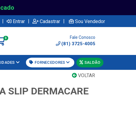
rcado
|
|
|
Entrar
Cadastrar
Sou Vendedor
Fale Conosco
0
(81) 3725-4005
LIDADES
FORNECEDORES
SALDÃO
VOLTAR
A SLIP DERMACARE