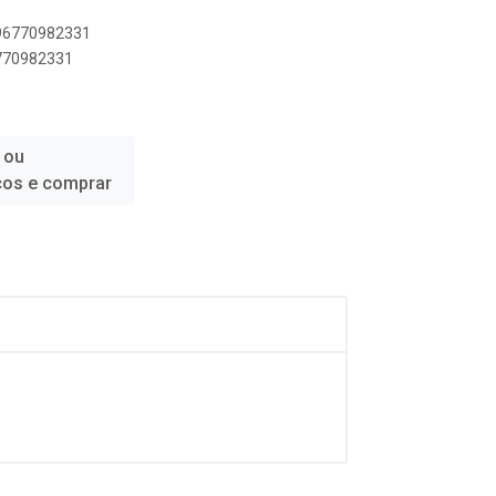
896770982331
6770982331
 ou
ços e comprar