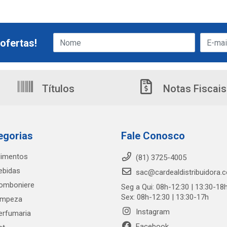
ofertas!
Títulos
Notas Fiscais
egorias
Fale Conosco
limentos
(81) 3725-4005
ebidas
sac@cardealdistribuidora.
omboniere
Seg a Qui: 08h-12:30 | 13:30-18
Sex: 08h-12:30 | 13:30-17h
impeza
Instagram
erfumaria
Facebook