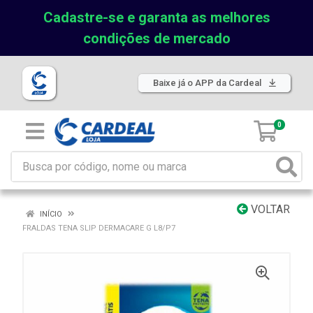
Cadastre-se e garanta as melhores
condições de mercado
Baixe já o APP da Cardeal
0
VOLTAR
INÍCIO
FRALDAS TENA SLIP DERMACARE G L8/P7