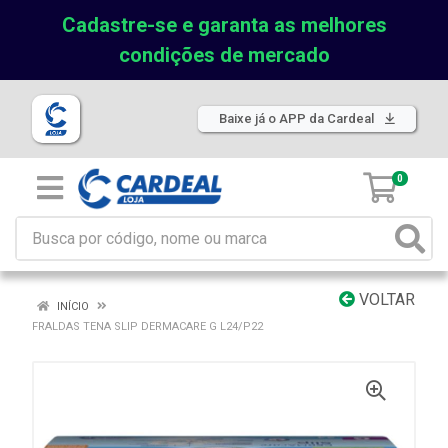
Cadastre-se e garanta as melhores
condições de mercado
Baixe já o APP da Cardeal
0
VOLTAR
INÍCIO
FRALDAS TENA SLIP DERMACARE G L24/P22