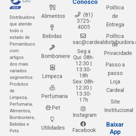
Conosco
Política
(81)
Alimentos
de
Distribuidora
3725-
que atende
Entrega
4005
todo o
Bebidas
Política
estado de
sac@cardealdistribuidora
Pernambuco
de
com
Seg a
Privacidade
Bomboniere
Qui: 08h-
artigos
12:30 |
dos mais
Passo a
13:30-
variados
passo
18h
Limpeza
segmentos:
Sex: 08h-
Loja
Produtos
12:30 |
Cardeal
de
13:30-
Perfumaria
Limpeza,
17h
Site
Perfumaria,
Pet
Institucional
Alimentos,
Instagram
Bomboniere,
Baixar
Bebidas e
Utilidades
Facebook
Pets.
App