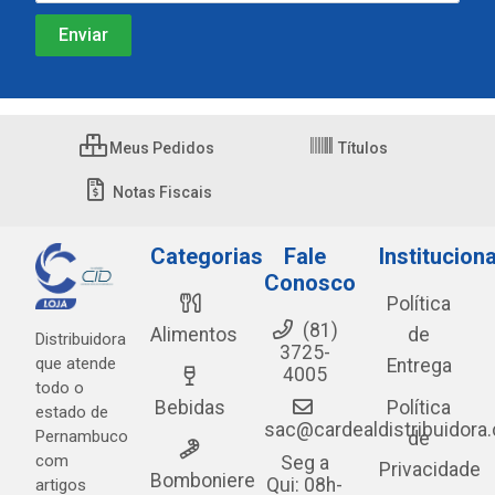
Meus Pedidos
Títulos
Notas Fiscais
Categorias
Fale
Instituciona
Conosco
Política
(81)
Alimentos
de
Distribuidora
3725-
que atende
Entrega
4005
todo o
Bebidas
Política
estado de
sac@cardealdistribuidora
Pernambuco
de
com
Seg a
Privacidade
Bomboniere
Qui: 08h-
artigos