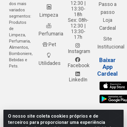
12:30 |
dos mais
Passo a
13:30-
variados
passo
18h
Limpeza
segmentos:
Sex: 08h-
Loja
Produtos
12:30 |
Cardeal
de
13:30-
Perfumaria
Limpeza,
17h
Site
Perfumaria,
Pet
Institucional
Alimentos,
Instagram
Bomboniere,
Baixar
Bebidas e
Utilidades
Facebook
Pets.
App
Cardeal
LinkedIn
O nosso site coleta cookies próprios e de
Cardeal Distribuidora - Estrada Alto do Moura, 582 - Alto
terceiros para proporcionar uma experiência
do Moura - Caruaru/PE - CEP 55.040-120 - CNPJ