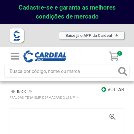
Cadastre-se e garanta as melhores
condições de mercado
Baixe já o APP da Cardeal
0
VOLTAR
INÍCIO
FRALDAS TENA SLIP DERMACARE G L16/P14