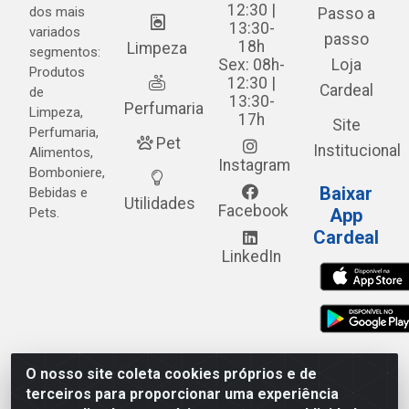
12:30 |
dos mais
Passo a
13:30-
variados
passo
18h
Limpeza
segmentos:
Sex: 08h-
Loja
Produtos
12:30 |
Cardeal
de
13:30-
Perfumaria
Limpeza,
17h
Site
Perfumaria,
Pet
Institucional
Alimentos,
Instagram
Bomboniere,
Baixar
Bebidas e
Utilidades
Facebook
Pets.
App
Cardeal
LinkedIn
O nosso site coleta cookies próprios e de
Cardeal Distribuidora - Estrada Alto do Moura, 582 - Alto
terceiros para proporcionar uma experiência
do Moura - Caruaru/PE - CEP 55.040-120 - CNPJ