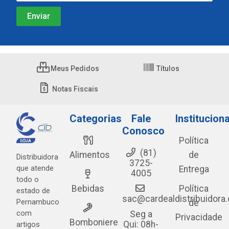
Meus Pedidos
Títulos
Notas Fiscais
Categorias
Fale
Instituciona
Conosco
Política
(81)
Alimentos
de
Distribuidora
3725-
que atende
Entrega
4005
todo o
Bebidas
Política
estado de
sac@cardealdistribuidora
Pernambuco
de
com
Seg a
Privacidade
Bomboniere
Qui: 08h-
artigos