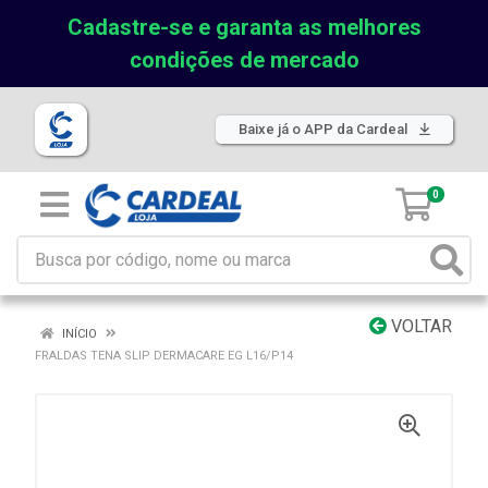
Cadastre-se e garanta as melhores
condições de mercado
Baixe já o APP da Cardeal
0
VOLTAR
INÍCIO
FRALDAS TENA SLIP DERMACARE EG L16/P14