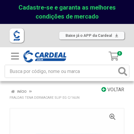
Cadastre-se e garanta as melhores
condições de mercado
Baixe já o APP da Cardeal
0
VOLTAR
INÍCIO
FRALDAS TENA DERMACARE SLIP EG C/16UN