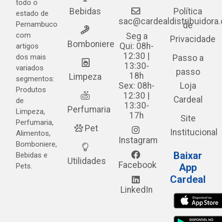
todo o
Bebidas
Política
estado de
sac@cardealdistribuidora
Pernambuco
de
com
Seg a
Privacidade
Bomboniere
Qui: 08h-
artigos
12:30 |
dos mais
Passo a
13:30-
variados
passo
18h
Limpeza
segmentos:
Sex: 08h-
Loja
Produtos
12:30 |
Cardeal
de
13:30-
Perfumaria
Limpeza,
17h
Site
Perfumaria,
Pet
Institucional
Alimentos,
Instagram
Bomboniere,
Baixar
Bebidas e
Utilidades
Facebook
Pets.
App
Cardeal
LinkedIn