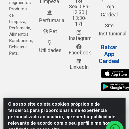
18h
Limpeza
segmentos:
Sex: 08h-
Loja
Produtos
12:30 |
Cardeal
de
13:30-
Perfumaria
Limpeza,
17h
Site
Perfumaria,
Pet
Institucional
Alimentos,
Instagram
Bomboniere,
Baixar
Bebidas e
Utilidades
Facebook
Pets.
App
Cardeal
LinkedIn
O nosso site coleta cookies próprios e de
Cardeal Distribuidora - Estrada Alto do Moura, 582 - Alto
terceiros para proporcionar uma experiência
do Moura - Caruaru/PE - CEP 55.040-120 - CNPJ
personalizada ao usuário, apresentar publicidade
05.253.499/0001-62
relevante de acordo com o seu perfil e melhorar a