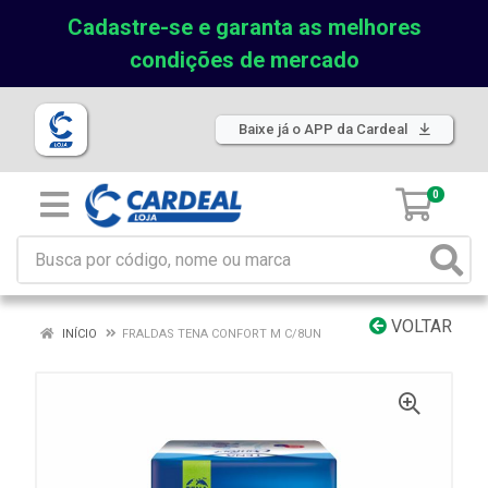
Cadastre-se e garanta as melhores
condições de mercado
Baixe já o APP da Cardeal
0
VOLTAR
INÍCIO
FRALDAS TENA CONFORT M C/8UN