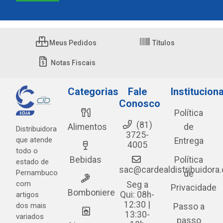
Meus Pedidos
Títulos
Notas Fiscais
Categorias
Fale
Instituciona
Conosco
Política
(81)
Alimentos
de
Distribuidora
3725-
que atende
Entrega
4005
todo o
Bebidas
Política
estado de
sac@cardealdistribuidora
Pernambuco
de
com
Seg a
Privacidade
Bomboniere
Qui: 08h-
artigos
12:30 |
dos mais
Passo a
13:30-
variados
passo