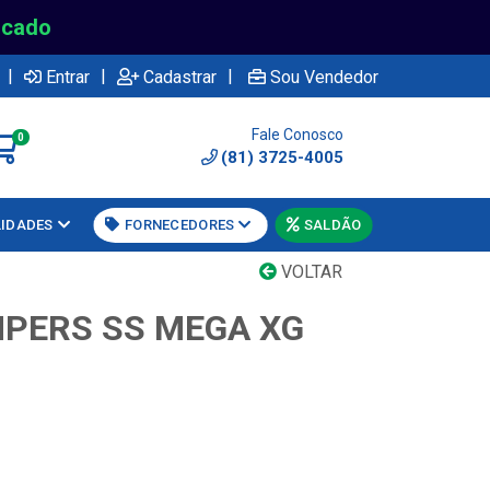
rcado
|
|
|
Entrar
Cadastrar
Sou Vendedor
Fale Conosco
0
(81) 3725-4005
LIDADES
FORNECEDORES
SALDÃO
VOLTAR
PERS SS MEGA XG