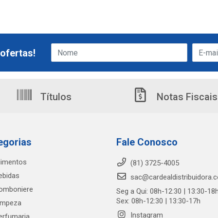
ofertas!
Títulos
Notas Fiscais
egorias
Fale Conosco
limentos
(81) 3725-4005
ebidas
sac@cardealdistribuidora.
omboniere
Seg a Qui: 08h-12:30 | 13:30-18
Sex: 08h-12:30 | 13:30-17h
impeza
Instagram
erfumaria