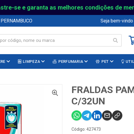
stre-se e garanta as melhores condições de me
E PERNAMBUCO
Seja bem-vindo
ERE
LIMPEZA
PERFUMARIA
PET
UTI
FRALDAS PAM
C/32UN
Código: 427473