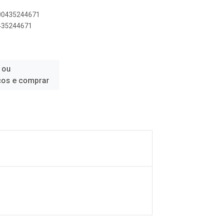
500435244671
0435244671
 ou
ços e comprar