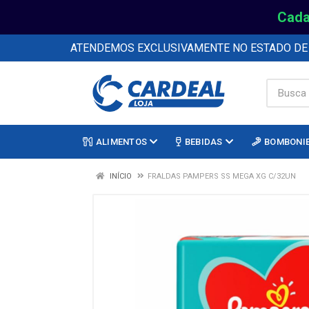
Cada
ATENDEMOS EXCLUSIVAMENTE NO ESTADO D
ALIMENTOS
BEBIDAS
BOMBONI
INÍCIO
FRALDAS PAMPERS SS MEGA XG C/32UN