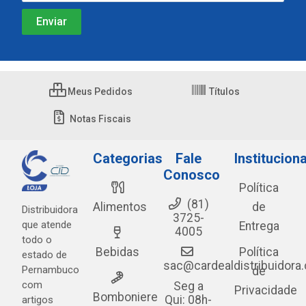
Meus Pedidos
Títulos
Notas Fiscais
Categorias
Fale
Instituciona
Conosco
Política
(81)
Alimentos
de
Distribuidora
3725-
que atende
Entrega
4005
todo o
Bebidas
Política
estado de
sac@cardealdistribuidora
Pernambuco
de
com
Seg a
Privacidade
Bomboniere
Qui: 08h-
artigos