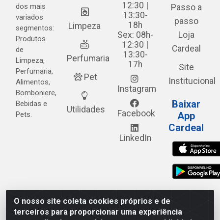
12:30 |
dos mais
Passo a
13:30-
variados
passo
18h
Limpeza
segmentos:
Sex: 08h-
Loja
Produtos
12:30 |
Cardeal
de
13:30-
Perfumaria
Limpeza,
17h
Site
Perfumaria,
Pet
Institucional
Alimentos,
Instagram
Bomboniere,
Baixar
Bebidas e
Utilidades
Facebook
Pets.
App
Cardeal
LinkedIn
O nosso site coleta cookies próprios e de
Cardeal Distribuidora - Estrada Alto do Moura, 582 - Alto
terceiros para proporcionar uma experiência
do Moura - Caruaru/PE - CEP 55.040-120 - CNPJ