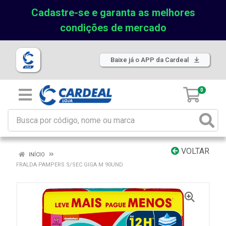
Cadastre-se e garanta as melhores
condições de mercado
Baixe já o APP da Cardeal
0
VOLTAR
INÍCIO
FRALDA PAMPERS S/SEC GIGA M 90UND