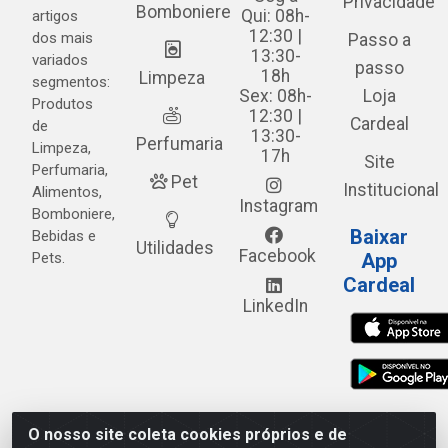
Privacidade
Bomboniere
Qui: 08h-
artigos
12:30 |
dos mais
Passo a
13:30-
variados
passo
18h
Limpeza
segmentos:
Sex: 08h-
Loja
Produtos
12:30 |
Cardeal
de
13:30-
Perfumaria
Limpeza,
17h
Site
Perfumaria,
Pet
Institucional
Alimentos,
Instagram
Bomboniere,
Baixar
Bebidas e
Utilidades
Facebook
Pets.
App
Cardeal
LinkedIn
O nosso site coleta cookies próprios e de