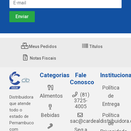
Meus Pedidos
Títulos
Notas Fiscais
Categorias
Fale
Instituciona
Conosco
Política
(81)
Alimentos
de
Distribuidora
3725-
que atende
Entrega
4005
todo o
Bebidas
Política
estado de
sac@cardealdistribuidora
Pernambuco
de
com
Seg a