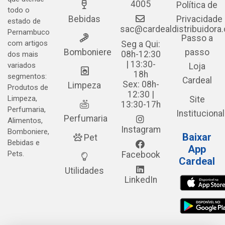
4005
Política de
todo o
Bebidas
Privacidade
estado de
sac@cardealdistribuidora
Pernambuco
Passo a
com artigos
Seg a Qui:
Bomboniere
passo
08h-12:30
dos mais
| 13:30-
variados
Loja
18h
segmentos:
Cardeal
Sex: 08h-
Limpeza
Produtos de
12:30 |
Limpeza,
Site
13:30-17h
Perfumaria,
Institucional
Perfumaria
Alimentos,
Instagram
Bomboniere,
Baixar
Pet
Bebidas e
App
Pets.
Facebook
Cardeal
Utilidades
LinkedIn