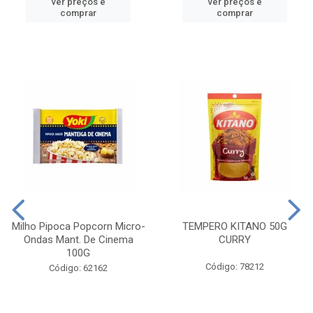
ver preços e
ver preços e
comprar
comprar
Milho Pipoca Popcorn Micro-
TEMPERO KITANO 50G
Ondas Mant. De Cinema
CURRY
100G
Código: 78212
Código: 62162