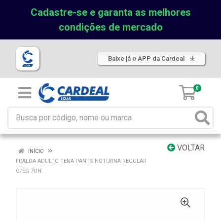
Cadastre-se e garanta as melhores
condições de mercado
Baixe já o APP da Cardeal
0
VOLTAR
INÍCIO
FRALDA ADULTO TENA PANTS NOTURNA REGULAR
G/EG 7UN