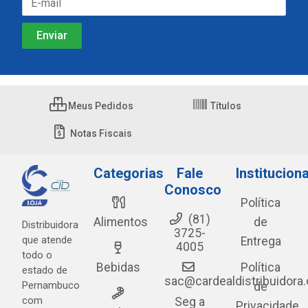
Meus Pedidos
Títulos
Notas Fiscais
Categorias
Fale
Instituciona
Conosco
Política
(81)
Alimentos
de
Distribuidora
3725-
que atende
Entrega
4005
todo o
Bebidas
Política
estado de
sac@cardealdistribuidora
Pernambuco
de
com
Seg a
Privacidade