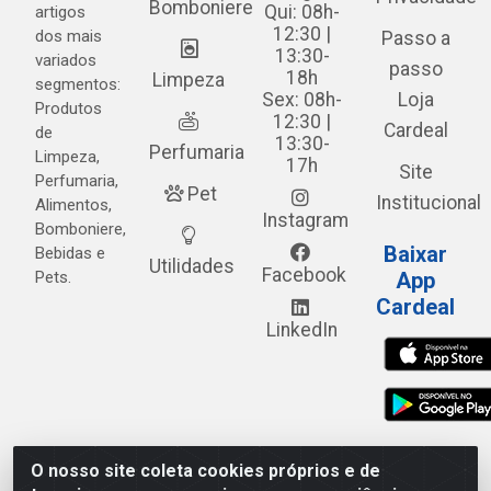
Bomboniere
Qui: 08h-
artigos
12:30 |
dos mais
Passo a
13:30-
variados
passo
18h
Limpeza
segmentos:
Sex: 08h-
Loja
Produtos
12:30 |
Cardeal
de
13:30-
Perfumaria
Limpeza,
17h
Site
Perfumaria,
Pet
Institucional
Alimentos,
Instagram
Bomboniere,
Baixar
Bebidas e
Utilidades
Facebook
Pets.
App
Cardeal
LinkedIn
O nosso site coleta cookies próprios e de
Cardeal Distribuidora - Estrada Alto do Moura, 582 - Alto