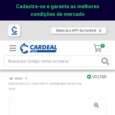
Cadastre-se e garanta as melhores
condições de mercado
Baixe já o APP da Cardeal
0
VOLTAR
INÍCIO
FRALDA ADULTO TENA PANTS DERMACARE MEGA P/M
16UN