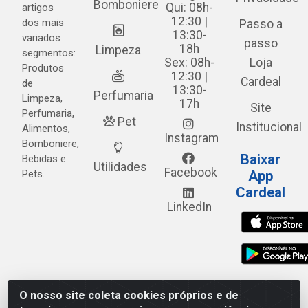
Bomboniere
Qui: 08h-
artigos
12:30 |
dos mais
Passo a
13:30-
variados
passo
18h
Limpeza
segmentos:
Sex: 08h-
Loja
Produtos
12:30 |
Cardeal
de
13:30-
Perfumaria
Limpeza,
17h
Site
Perfumaria,
Pet
Institucional
Alimentos,
Instagram
Bomboniere,
Baixar
Bebidas e
Utilidades
Facebook
Pets.
App
Cardeal
LinkedIn
O nosso site coleta cookies próprios e de
Cardeal Distribuidora - Estrada Alto do Moura, 582 - Alto