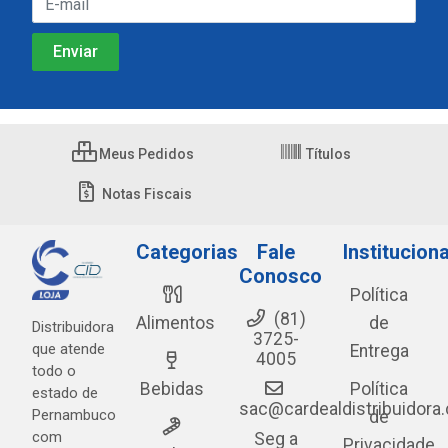
Meus Pedidos
Títulos
Notas Fiscais
Categorias
Fale
Instituciona
Conosco
Política
(81)
Alimentos
de
Distribuidora
3725-
que atende
Entrega
4005
todo o
Bebidas
Política
estado de
sac@cardealdistribuidora
Pernambuco
de
com
Seg a
Privacidade